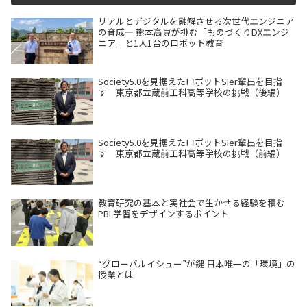
リアルとデジタルを融解させる次世代エンジニア
の育成― 熊本高専が挑む「ものづくりDXエンジ
ニア」と1人1台のロボット教育
Society5.0を見据えたロボットSIer輩出を目指
す 東京都立蔵前工科高等学校の挑戦（後編）
Society5.0を見据えたロボットSIer輩出を目指
す 東京都立蔵前工科高等学校の挑戦（前編）
教育研究の基本と実社会で生かせる経験を積む
PBL学習をデザインするポイント
“グローバルイシュー”が鍵 日本唯一の「環境」の
授業とは