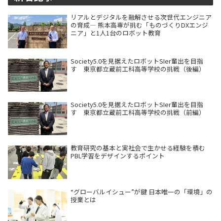
リアルとデジタルを融解させる次世代エンジニア
の育成― 熊本高専が挑む「ものづくりDXエンジ
ニア」と1人1台のロボット教育
Society5.0を見据えたロボットSIer輩出を目指
す 東京都立蔵前工科高等学校の挑戦（後編）
Society5.0を見据えたロボットSIer輩出を目指
す 東京都立蔵前工科高等学校の挑戦（前編）
教育研究の基本と実社会で生かせる経験を積む
PBL学習をデザインするポイント
“グローバルイシュー”が鍵 日本唯一の「環境」の
授業とは