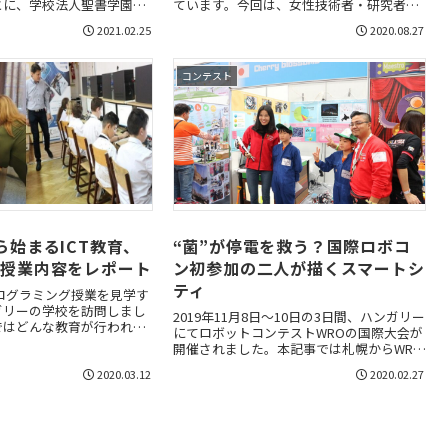
とに、学校法人聖書学園千
ています。今回は、女性技術者・研究者の
情報科の平田知里先生と中
支援や理工系学部の女子学生の割合増加に
2021.02.25
2020.08.27
お話を伺いました。
取り組む芝浦工業大学デザイン工学部の野
田夏子教授に取材しました。
コンテスト
ら始まるICT教育、
“菌”が停電を救う？国際ロボコ
の授業内容をレポート
ン初参加の二人が描くスマートシ
ティ
にプログラミング授業を見学す
ガリーの学校を訪問しまし
2019年11月8日～10日の3日間、ハンガリー
ではどんな教育が行われて
にてロボットコンテストWROの国際大会が
の様子を交えながら、教育
開催されました。本記事では札幌からWRO
について詳しくご紹介しま
国際大会に出場を果たした小学生チームの
2020.03.12
2020.02.27
コーチを務めた伊藤さんによる講演の内容
をレポートします