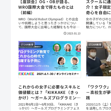
【座談会】OG・OBが語る、
スクールに
WRO国際大会で得たものとは
介！女子限
（前編）
奇心を自由に育
Lab】
WRO（World Robot Olympiad）との出会
女の子がのびの
いや挑戦しようと思ったきっかけについ
開講している「
て、国際大会に出場した経験をもち今は大
魅力について、IT
学生となった5名のOG・OBに伺いました。
際にクラスを担
2023.01.13
て女子限定クラ
伺いました。
STEAM教育
STEAM教育
これからの女子に必要なスキルと
「ワクワク
価値観とは？「KIKKAKE（きっ
－高校生が
かけ）～ガールズプログラミング
践
フェス～」イベントレポート
2021年6月1日～6月30日、「KIKKAKE（き
2020/12/5（
っかけ）～ガールズプログラミングフェス
を活用したプロ