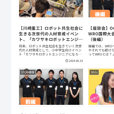
【川崎重工】ロボット共生社会に
【座談会】O
生きる次世代の人材育成イベン
WRO国際大
ト、「カワサキロボットエンジニ
（後編）
アになろう！」とは
将来、ロボット共生社会を生きていく次世
後編では、WRO
代の人材育成として、小中学生向けイベン
やそれでも続け
ト「カワサキロボットエンジニアになろ
ってWROとは？
う」を企画運営する川崎重工業株式会社の
に出場経験をも
2024.06.19
合田一喜氏にお話を伺いました。
のOG・OBに伺
STEAM教育
SDGs