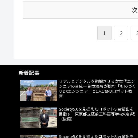
次
1
2
新着記事
リアルとデジタルを融解させる次世代エン
ジニアの育成― 熊本高専が挑む「ものづく
りDXエンジニア」と1人1台のロボット教
育
Society5.0を見据えたロボットSIer輩出を
目指す 東京都立蔵前工科高等学校の挑戦
（後編）
Society5.0を見据えたロボットSIer輩出を