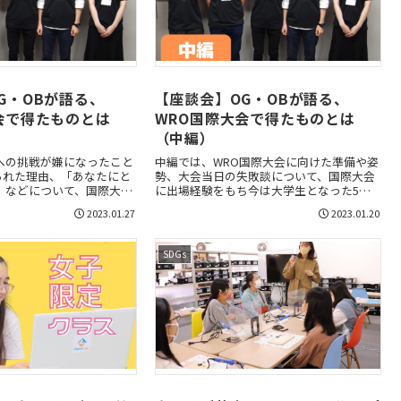
G・OBが語る、
【座談会】OG・OBが語る、
会で得たものとは
WRO国際大会で得たものとは
（中編）
への挑戦が嫌になったこと
中編では、WRO国際大会に向けた準備や姿
られた理由、「あなたにと
勢、大会当日の失敗談について、国際大会
」などについて、国際大会
に出場経験をもち今は大学生となった5名
ち今は大学生となった5名
のOG・OBに伺いました。
2023.01.27
2023.01.20
いました。
SDGs