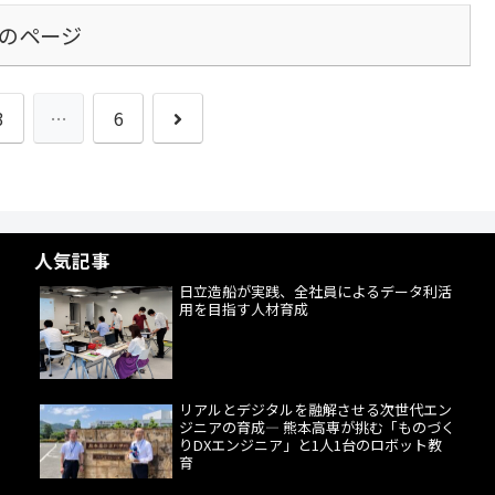
のページ
次
3
…
6
へ
人気記事
日立造船が実践、全社員によるデータ利活
用を目指す人材育成
リアルとデジタルを融解させる次世代エン
ジニアの育成― 熊本高専が挑む「ものづく
りDXエンジニア」と1人1台のロボット教
育