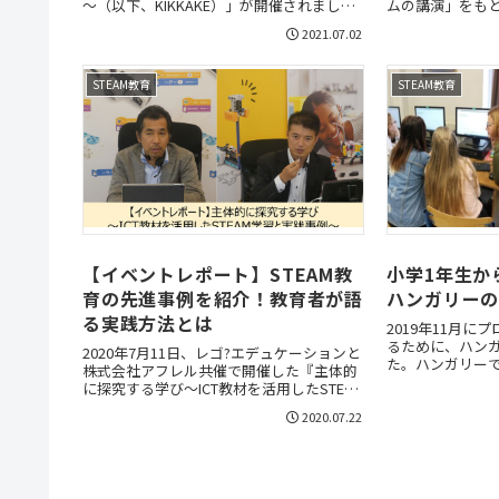
～（以下、KIKKAKE）」が開催されまし
ムの講演」をも
た。本記事では、6月3日に保護者向けイベ
葉英和高等学校
2021.07.02
ントとして開催された一般社団法人Waffle
川千恵子先生に
の田中沙弥果氏のセミナーについてレポー
トします。
STEAM教育
STEAM教育
【イベントレポート】STEAM教
小学1年生か
育の先進事例を紹介！教育者が語
ハンガリー
る実践方法とは
2019年11月
るために、ハン
2020年7月11日、レゴ?エデュケーションと
た。ハンガリー
株式会社アフレル共催で開催した『主体的
いるのか、現地
に探究する学び～ICT教材を活用したSTEAM
制度やICT教育
学習と実践事例～』の様子をレポートしま
す。
2020.07.22
す。