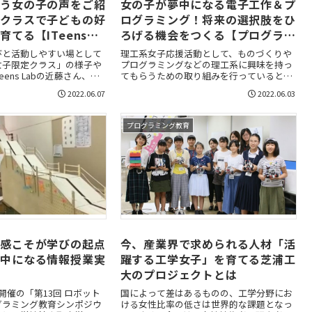
通う女の子の声をご紹
女の子が夢中になる電子工作＆プ
定クラスで子どもの好
ログラミング！将来の選択肢をひ
てる【ITeens
ろげる機会をつくる【プログラ
ボ ガールズプロジェクト】
びと活動しやすい場として
理工系女子応援活動として、ものづくりや
女子限定クラス」の様子や
プログラミングなどの理工系に興味を持っ
eens Labの近藤さん、実
てもらうための取り組みを行っているとの
当している豊國さん、そし
ことでプログラボ ガールズプロジェクトの
2022.06.07
2022.06.03
スに通う生徒さんにお話を
楠本さんにお話を伺いました。
プログラミング教育
」感こそが学びの起点
今、産業界で求められる人材「活
夢中になる情報授業実
躍する工学女子」を育てる芝浦工
大のプロジェクトとは
土）開催の「第13回 ロボット
国によって差はあるものの、工学分野にお
グラミング教育シンポジウ
ける女性比率の低さは世界的な課題となっ