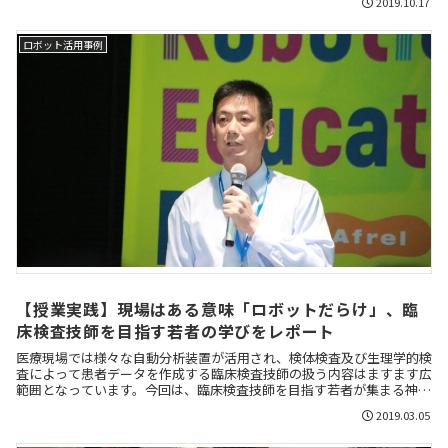
2019.10.17
ロボット活用事例
【授業実践】現場はある意味「ロボットだらけ」、臨
床検査技師を目指す若者の学びをレポート
医療現場では様々な自動分析装置が活用され、検体検査及び生理学的検
査によって患者データを作成する臨床検査技師の扱う内容はますます広
範囲となっています。今回は、臨床検査技師を目指す若者が集まる神戸
常盤大学 保健科学部 医療検査学科における授業実践について、関雅幸
2019.03.05
講師にお話を伺いました。