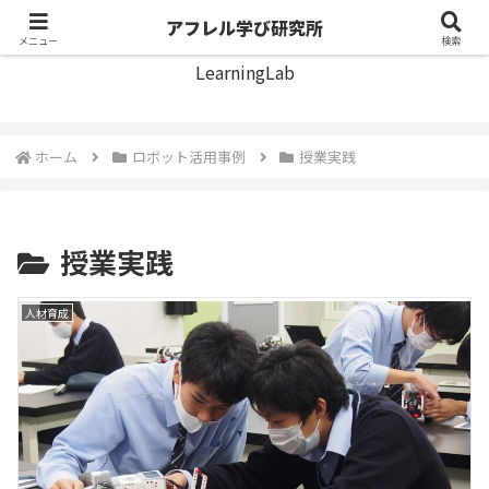
アフレル学び研究所
アフレル学び研究所
メニュー
検索
LearningLab
ホーム
ロボット活用事例
授業実践
授業実践
人材育成