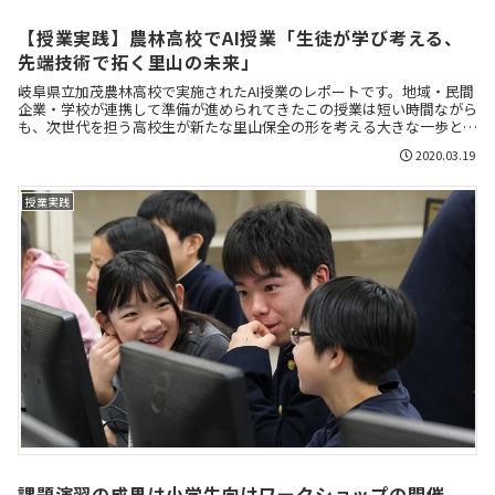
【授業実践】農林高校でAI授業「生徒が学び考える、
先端技術で拓く里山の未来」
岐阜県立加茂農林高校で実施されたAI授業のレポートです。地域・民間
企業・学校が連携して準備が進められてきたこの授業は短い時間ながら
も、次世代を担う高校生が新たな里山保全の形を考える大きな一歩とな
りました
2020.03.19
授業実践
課題演習の成果は小学生向けワークショップの開催、