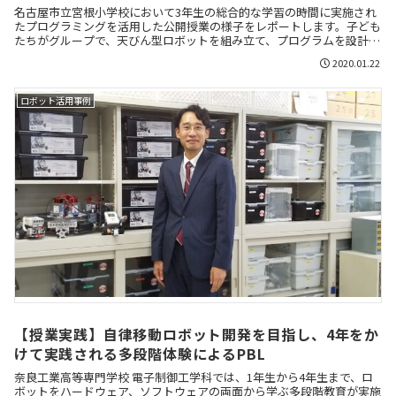
名古屋市立宮根小学校において3年生の総合的な学習の時間に実施され
たプログラミングを活用した公開授業の様子をレポートします。子ども
たちがグループで、天びん型ロボットを組み立て、プログラムを設計
し、作って試してを繰り返して手順を改善する力を身に付けようとする
2020.01.22
内容です。
ロボット活用事例
【授業実践】自律移動ロボット開発を目指し、4年をか
けて実践される多段階体験によるPBL
奈良工業高等専門学校 電子制御工学科では、1年生から4年生まで、ロ
ボットをハードウェア、ソフトウェアの両面から学ぶ多段階教育が実施