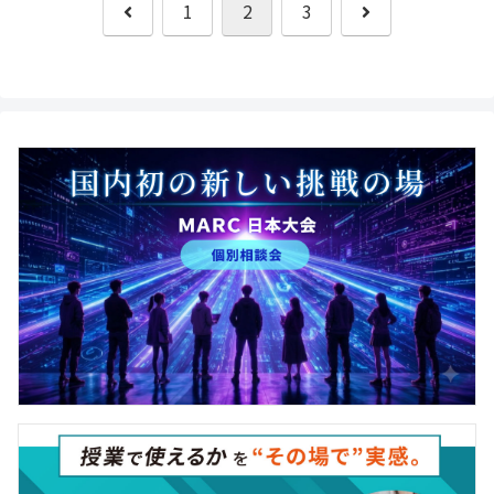
前
次
1
2
3
へ
へ