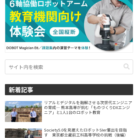
新着記事
リアルとデジタルを融解させる次世代エンジニア
の育成― 熊本高専が挑む「ものづくりDXエンジ
ニア」と1人1台のロボット教育
Society5.0を見据えたロボットSIer輩出を目指
す 東京都立蔵前工科高等学校の挑戦（後編）