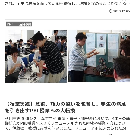
され、学生は段階を追って知識を獲得し、理解を深めることができるよ
うになっています。今回は、多段階教育の中心的な実践者である玉木隆
2019.12.05
幸 准教授にお話を伺いました。
ロボット活用事例
【授業実践】意欲、能力の違いを包含し、学生の満足
を引き出すPBL授業への大転換
秋田高専 創造システム工学科 電気・電子・情報系において、4年生の基
礎研究がPBL授業へ大きくリニューアルされた経緯や授業内容につい
て、伊藤桂一教授にお話を伺いました。リニューアルに込められた想い
や学生に伝えたいこともお聴きしています。