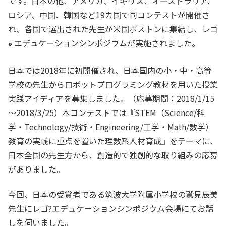
です。日本の他、アメリカ、イギリス、オーストラリア、
ロシア、中国、韓国など19カ国で同コンテストが開催さ
れ、各国で選出された先生が米国ボストンに集結し、レゴ
エデュケーションシンポジウムが実施されました。
®
日本では2018年に初開催され、日本国内の小・中・高等
学校の先生からロボットプログラミング教材を用いた授業
実践アイディアを募集しました。（応募期間：2018/1/15
～2018/3/25）本コンテストでは『STEM（Science/科
学・Technology/技術・Engineering/工学・Math/数学）
教育の実践に重点を置いた理数系人材育成』をテーマに、
日本全国の先生方から、創造的で独創的な取り組みの応募
がありました。
今回、日本の受賞者である筑波大学附属小学校の鷲見辰美
先生にレゴ?エデュケーションシンポジウム会場にてお話
しを伺いました。