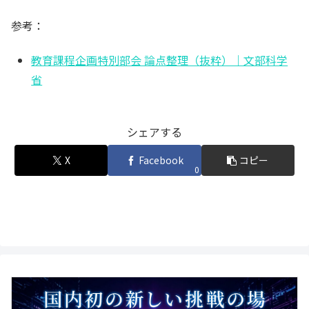
参考：
教育課程企画特別部会 論点整理（抜粋）｜文部科学
省
シェアする
X
Facebook
コピー
0