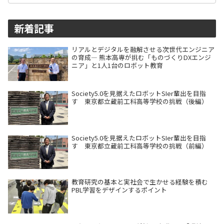
新着記事
リアルとデジタルを融解させる次世代エンジニア
の育成― 熊本高専が挑む「ものづくりDXエンジ
ニア」と1人1台のロボット教育
Society5.0を見据えたロボットSIer輩出を目指
す 東京都立蔵前工科高等学校の挑戦（後編）
Society5.0を見据えたロボットSIer輩出を目指
す 東京都立蔵前工科高等学校の挑戦（前編）
教育研究の基本と実社会で生かせる経験を積む
PBL学習をデザインするポイント