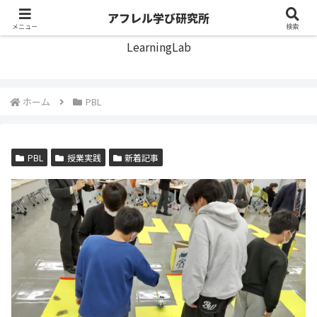
アフレル学び研究所
アフレル学び研究所
メニュー
検索
LearningLab
ホーム
PBL
PBL
授業実践
新着記事