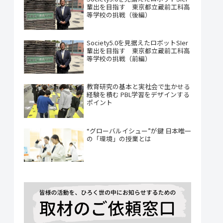
輩出を目指す 東京都立蔵前工科高
等学校の挑戦（後編）
Society5.0を見据えたロボットSIer
輩出を目指す 東京都立蔵前工科高
等学校の挑戦（前編）
教育研究の基本と実社会で生かせる
経験を積む PBL学習をデザインする
ポイント
“グローバルイシュー”が鍵 日本唯一
の「環境」の授業とは