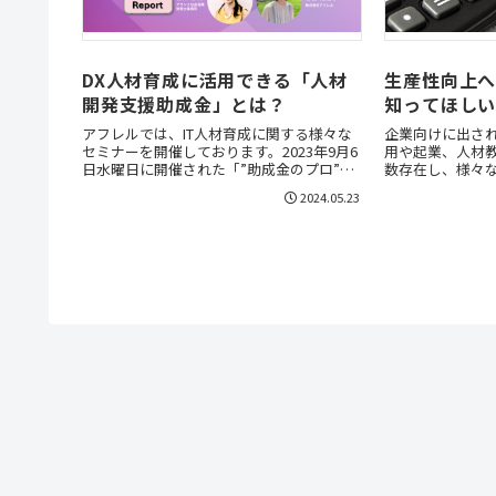
DX人材育成に活用できる「人材
生産性向上
開発支援助成金」とは？
知ってほし
アフレルでは、IT人材育成に関する様々な
企業向けに出さ
セミナーを開催しております。2023年9月6
用や起業、人材
日水曜日に開催された「”助成金のプロ”に
数存在し、様々
聞く！ 人材開発支援助成金 DX人材育成
す。本記事では
2024.05.23
研修に向けた活用を徹底解説！」では、ア
企業に役立つ補
サンテ社会保険労務士事務所の古山香織
す。
氏...