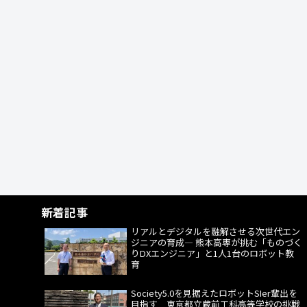
新着記事
リアルとデジタルを融解させる次世代エン
ジニアの育成― 熊本高専が挑む「ものづく
りDXエンジニア」と1人1台のロボット教
育
Society5.0を見据えたロボットSIer輩出を
目指す 東京都立蔵前工科高等学校の挑戦