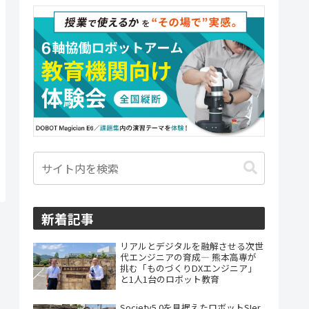
新着記事
リアルとデジタルを融解させる次世
代エンジニアの育成― 熊本高専が
挑む「ものづくりDXエンジニア」
と1人1台のロボット教育
Society5.0を見据えたロボットSIer