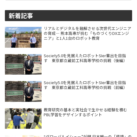
新着記事
リアルとデジタルを融解させる次世代エンジニア
の育成― 熊本高専が挑む「ものづくりDXエンジ
ニア」と1人1台のロボット教育
Society5.0を見据えたロボットSIer輩出を目指
す 東京都立蔵前工科高等学校の挑戦（後編）
Society5.0を見据えたロボットSIer輩出を目指
す 東京都立蔵前工科高等学校の挑戦（前編）
教育研究の基本と実社会で生かせる経験を積む
PBL学習をデザインするポイント
“グローバルイシュー”が鍵 日本唯一の「環境」の