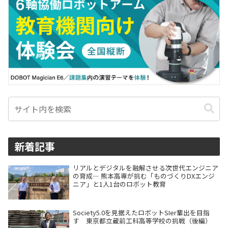
新着記事
リアルとデジタルを融解させる次世代エンジニア
の育成― 熊本高専が挑む「ものづくりDXエンジ
ニア」と1人1台のロボット教育
Society5.0を見据えたロボットSIer輩出を目指
す 東京都立蔵前工科高等学校の挑戦（後編）