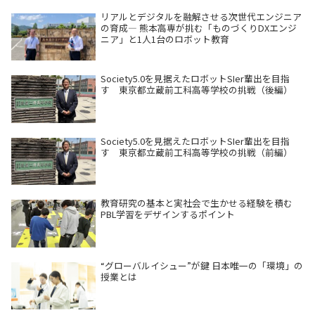
リアルとデジタルを融解させる次世代エンジニア
の育成― 熊本高専が挑む「ものづくりDXエンジ
ニア」と1人1台のロボット教育
Society5.0を見据えたロボットSIer輩出を目指
す 東京都立蔵前工科高等学校の挑戦（後編）
Society5.0を見据えたロボットSIer輩出を目指
す 東京都立蔵前工科高等学校の挑戦（前編）
教育研究の基本と実社会で生かせる経験を積む
PBL学習をデザインするポイント
“グローバルイシュー”が鍵 日本唯一の「環境」の
授業とは