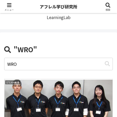
アフレル学び研究所
アフレル学び研究所
メニュー
検索
LearningLab
"WRO"
STEAM教育