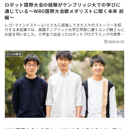
ロボット国際大会の経験がケンブリッジ大での学びに
通じている～WRO国際大会銀メダリストに聞く未来 前
編～
レゴ? マインドストーム?とともに成長してきた人々のストーリーを紹
介する本記事では、英国ケンブリッジ大学工学部に通うユング開さんに
お話を伺いました。小学生で出会ったロボットプログラミングの世界、
国際大会での表彰、英国留学までの道のりをお伝えします。
2019.12.25
STEAM教育