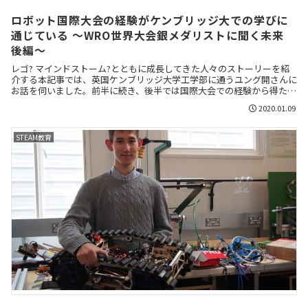
ロボット国際大会の経験がケンブリッジ大での学びに
通じている ～WRO世界大会銀メダリストに聞く未来
後編～
レゴ? マインドストーム?とともに成長してきた人々のストーリーを紹
介する本記事では、英国ケンブリッジ大学工学部に通うユング開さんに
お話を伺いました。前半に続き、後半では国際大会での経験から得た学
び、ロボット開発を志すユングさんの描く20年後の未来についてお伝
2020.01.09
えします。
STEAM教育