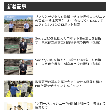
新着記事
リアルとデジタルを融解させる次世代エンジニア
の育成― 熊本高専が挑む「ものづくりDXエンジ
ニア」と1人1台のロボット教育
Society5.0を見据えたロボットSIer輩出を目指
す 東京都立蔵前工科高等学校の挑戦（後編）
Society5.0を見据えたロボットSIer輩出を目指
す 東京都立蔵前工科高等学校の挑戦（前編）
教育研究の基本と実社会で生かせる経験を積む
PBL学習をデザインするポイント
“グローバルイシュー”が鍵 日本唯一の「環境」の
授業とは