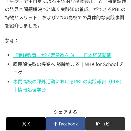
「生徒・学生自身による主体的な授業参加」と「特定課題
の発見と問題解決へと導く実践知の養成」ができるPBLの
特徴とメリット、および2つの高校での具体的な実践事例
を紹介しました。
参考：
「実践教育」が学習意欲を向上｜日本経済新聞
課題解決型の授業へ 議論始まる｜NHK for Schoolブ
ログ
専門高校の課外活動におけるPBLの実践報告（PDF）
｜情報処理学会
シェアする
X
Facebook
コピー
0