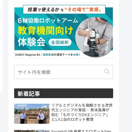
新着記事
リアルとデジタルを融解させる次世
代エンジニアの育成― 熊本高専が
挑む「ものづくりDXエンジニア」
と1人1台のロボット教育
Society5.0を見据えたロボットSIer