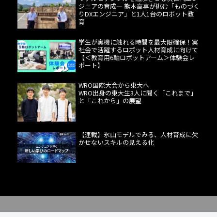
ジニアの育成― 熊本高専が挑む「ものづく
りDXエンジニア」と1人1台のロボット教
育
学生が実機に触れる時間を最大限確保！実
社会で活躍するロボット人材育成に向けて
【＜教育用6軸ロボットアーム＞体験会レ
ポート】
WRO国際大会から東大へ
WRO出身の東大生3人に聞く「これまで」
と「これから」の展望
【連載】氷山モデルでみる、人材育成に欠
かせないスキルの見える化