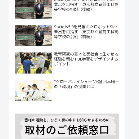
輩出を目指す 東京都立蔵前工科高
等学校の挑戦（後編）
Society5.0を見据えたロボットSIer
輩出を目指す 東京都立蔵前工科高
等学校の挑戦（前編）
教育研究の基本と実社会で生かせる
経験を積む PBL学習をデザインする
ポイント
“グローバルイシュー”が鍵 日本唯一
の「環境」の授業とは