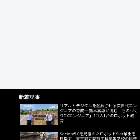
新着記事
リアルとデジタルを融解させる次世代エン
ジニアの育成― 熊本高専が挑む「ものづく
りDXエンジニア」と1人1台のロボット教
育
Society5.0を見据えたロボットSIer輩出を
目指す 東京都立蔵前工科高等学校の挑戦