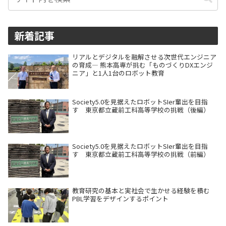
新着記事
リアルとデジタルを融解させる次世代エンジニア
の育成― 熊本高専が挑む「ものづくりDXエンジ
ニア」と1人1台のロボット教育
Society5.0を見据えたロボットSIer輩出を目指
す 東京都立蔵前工科高等学校の挑戦（後編）
Society5.0を見据えたロボットSIer輩出を目指
す 東京都立蔵前工科高等学校の挑戦（前編）
教育研究の基本と実社会で生かせる経験を積む
PBL学習をデザインするポイント