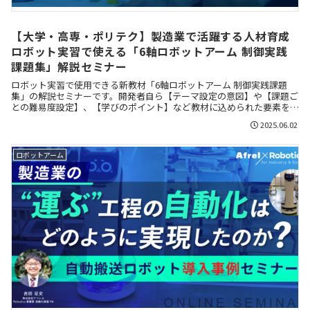
【大学・高専・ポリテク】製造業で活躍する人材育成
ロボット実習で使える「6軸ロボットアーム 制御実践
課題集」解説セミナー
ロボット実習で使用できる新教材「6軸ロボットアーム 制御実践課題
集」の解説セミナーです。開発者自ら【テーマ設定の意図】や【課題ご
との難易度設定】、【学びのポイント】など教材に込められた要素を解
説し、先生方に活用イメージを具体的に持っていただく事をゴールにし
2025.06.02
ています。
ロボットアーム