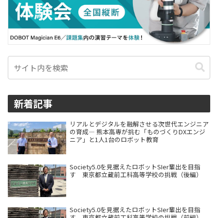
新着記事
リアルとデジタルを融解させる次世代エンジニア
の育成― 熊本高専が挑む「ものづくりDXエンジ
ニア」と1人1台のロボット教育
Society5.0を見据えたロボットSIer輩出を目指
す 東京都立蔵前工科高等学校の挑戦（後編）
Society5.0を見据えたロボットSIer輩出を目指
す 東京都立蔵前工科高等学校の挑戦（前編）