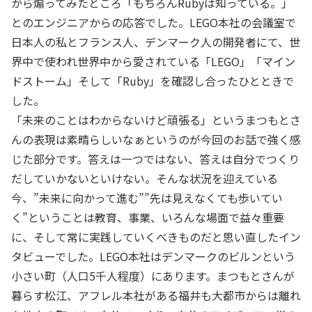
から煽ってみたところ「もちろんRubyは知っている。」
とのエンジニアからの応答でした。LEGO本社の会議室で
日本人の私とフランス人、デンマーク人の開発者にて、世
界中で使われ世界中から愛されている「LEGO」「マイン
ドストーム」そして「Ruby」を確認し合ったひとときで
した。
「未来のことはわからないけど頑張る」というまつもとさ
んの表現は素晴らしいなぁというのが今回のお話で強く感
じた部分です。答えは一つではない、答えは自分でつくり
だしていかないといけない。そんな状況を迎えている
今、”未来に向かって進む””先は見えなくても歩いてい
く”ということは教育、事業、いろんな場面で益々重要
に、そして常に実践していくべきものだと思い直したイン
タビューでした。LEGO本社はデンマークのビルンという
小さい町（人口5千人程度）にあります。まつもとさんが
暮らす松江、アフレル本社がある福井も大都市からは離れ