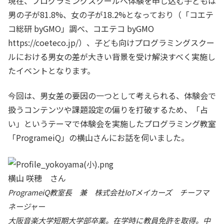
現在、プログラミングスクールへ体験を申し込む子どもは
男の子が81.8%、女の子が18.2%となっており（「コエテ
コ総研 byGMO」調べ、コエテコ byGMO
https://coeteco.jp/）、子ども向けプログラミングスクー
ルにおける男女の差が大きい背景を受け解決すべく実施し
たイベントとなります。
今回は、男女差の要因の一つとして考えられる、体験会で
扱うコンテンツや課題設定の偏りを打破するため、「占
い」というテーマで体験会を実施したプログラミング教室
「ProgrameiQ」の横山さんにお話を伺いました。
横山 咲穂 さん
ProgrameiQ教室長 兼 株式会社IoTメイカーズ チーフマ
ネージャー
大阪音楽大学短期大学部卒業。在学時に教員免許を取得。中