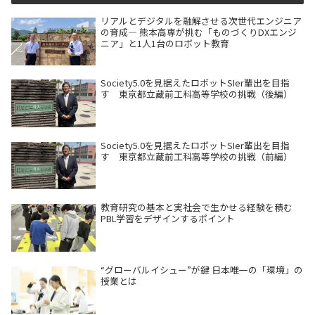
リアルとデジタルを融解させる次世代エンジニア
の育成― 熊本高専が挑む「ものづくりDXエンジ
ニア」と1人1台のロボット教育
Society5.0を見据えたロボットSIer輩出を目指
す 東京都立蔵前工科高等学校の挑戦（後編）
Society5.0を見据えたロボットSIer輩出を目指
す 東京都立蔵前工科高等学校の挑戦（前編）
教育研究の基本と実社会で生かせる経験を積む
PBL学習をデザインするポイント
“グローバルイシュー”が鍵 日本唯一の「環境」の
授業とは