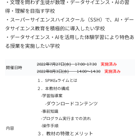
・文理を問わず生徒が数理・データサイエンス・AIの習
得・理解を目指す学校
・スーパーサイエンスハイスクール（SSH）で、AI・デー
タサイエンス教育を積極的に導入したい学校
・データサイエンス・AIを活用した体験学習により特色あ
る授業を実施したい学校
2022年7月27日(水) 17:00~17:30
実施済み
開催日時
2022年8月3日(水) 14:00～14:30
実施済み
１．SPIKE
ライムとは
®
２．本教材の構成
-学習指導案
ダウンロードコンテンツ
-
-事前知識
-プログラム実行までの流れ
-操作手順
内容
３．教材の特徴とメリット