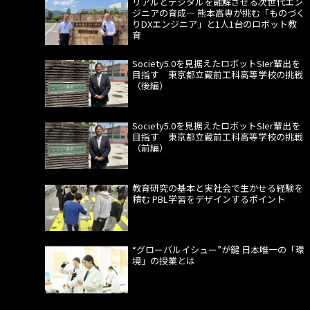
リアルとデジタルを融解させる次世代エン
ジニアの育成― 熊本高専が挑む「ものづく
りDXエンジニア」と1人1台のロボット教
育
Society5.0を見据えたロボットSIer輩出を
目指す 東京都立蔵前工科高等学校の挑戦
（後編）
Society5.0を見据えたロボットSIer輩出を
目指す 東京都立蔵前工科高等学校の挑戦
（前編）
教育研究の基本と実社会で生かせる経験を
積む PBL学習をデザインするポイント
“グローバルイシュー”が鍵 日本唯一の「環
境」の授業とは